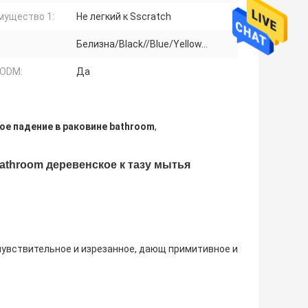
мущество 1:
Не легкий к Sscratch
Белизна/Black//Blue/Yellow…
ODM:
Да
е падение в раковине bathroom
,
athroom деревенское к тазу мытья
 чувствительное и изрезанное, дающ примитивное и