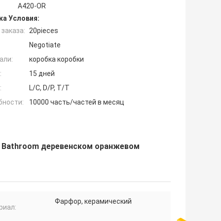
A420-OR
ка Условия:
заказа:
20pieces
Negotiate
али:
коробка коробки
:
15 дней
:
L/C, D/P, T/T
бности:
10000 часть/частей в месяц
ны Bathroom деревенском оранжевом
Фарфор, керамический
риал: