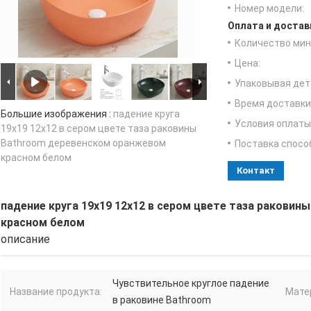
Номер модели:
Оплата и достав
Количество мин 
Цена:
Упаковывая дет
Время доставки
Большие изображения :
падение круга
Условия оплаты
19x19 12x12 в сером цвете таза раковины
Bathroom деревенском оранжевом
Поставка спосо
красном белом
Контакт
падение круга 19x19 12x12 в сером цвете таза ракови
красном белом
описание
Чувствительное круглое падение
Название продукта:
Мате
в раковине Bathroom