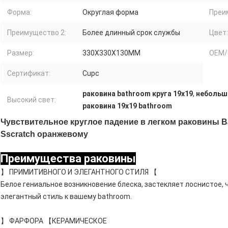
Форма:
Округлая форма
Преи
Преимущество 2:
Более длинный срок службы
Цвет:
Размер:
330X330X130MM
OEM/
Сертификат:
Cupc
раковина bathroom круга 19x19
,
небольшо
Высокий свет:
раковина 19x19 bathroom
Чувствительное круглое падение в легком раковины B
Sscratch оранжевому
Преимущества раковины
】 ПРИМИТИВНОГО И ЭЛЕГАНТНОГО СТИЛЯ 【
Белое гениальное возникновение блеска, застекляет лоснистое,
элегантный стиль к вашему bathroom.
】 ФАРФОРА 【КЕРАМИЧЕСКОЕ