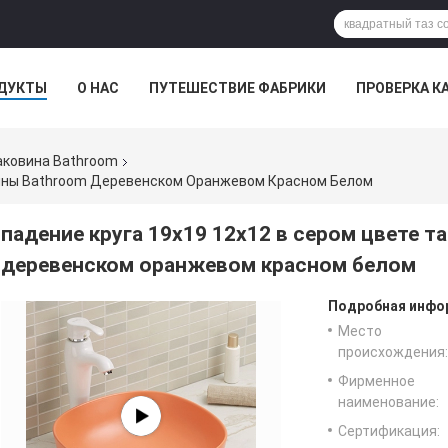
ДУКТЫ
О НАС
ПУТЕШЕСТВИЕ ФАБРИКИ
ПРОВЕРКА К
аковина Bathroom
овины Bathroom Деревенском Оранжевом Красном Белом
падение круга 19x19 12x12 в сером цвете т
деревенском оранжевом красном белом
Подробная инфор
Место
происхождения:
Фирменное
наименование:
Сертификация: