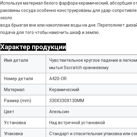
Используя материал белого фарфора керамический, абсорбция от
раковины сосуда особенно конструированы для удар-сопротивлен
около
вода брызгая вне или накопление воды на дне. Переполняет диза
подача для того чтобы намочить шкаф и землю.
Характер продукции
Имя деталя
Чувствительное круглое падение в легком
мытья Sscratch оранжевому
Номер деталя
A420-OR
Материал
Керамический
Размер (mm)
330X330X130MM
Цвет
Апельсин
Установка
Над встречной установкой
Упаковка
Стандарт и спасительная упаковка или со