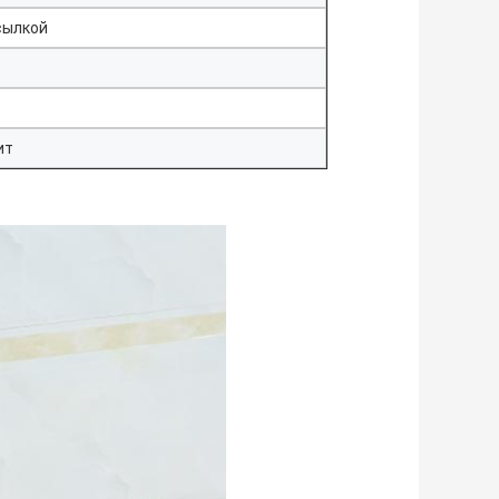
сылкой
ит