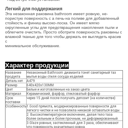
Легкий для поддержания
Эта незаконная раковина bathroom имеет ровную, не-
пористую поверхность с a печь-на поливе для добавленный
стойкость и финиш высоко-лоска. Он имеет мягко
округленные углы для предотвращения накопления пыли и
облегчите очистить. Просто оботрите поверхность раковины с
влажной тканью для того чтобы держать ее выглядеть красив
с
минимальное обслуживание.
Характер продукции
Название
Незаконный Bathroom диаманта тонет санитарный таз
продукта
мытья воды стиля сосуда изделий
Деталь нет.
A479
Размер
640x420x130MM
Цвет
Белые и изготовленные на заказ цвета
Материал
Керамический, фарфор, стекловатый фарфор
Срок
через 15 дней после получать депозит (на количестве)
поставки
Особенность
1.Good прямота, модернизированные поверхности для
легкого чистки и не позволила никакой оставаться воды.
2. Высокотемпературное включение, делая тело таза
более сильным и более прочным, не деформированный.
3.Glaze ровные, застекленный для 3 раза, обеспечивают
что поверхность значительно ровна.