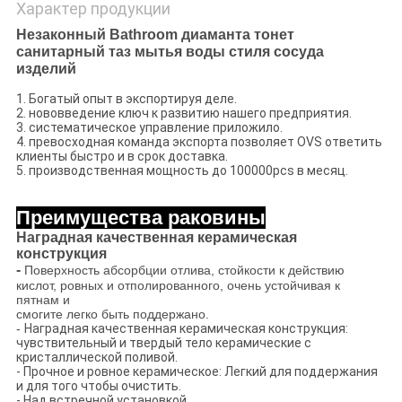
Характер продукции
Незаконный Bathroom диаманта тонет
санитарный таз мытья воды стиля сосуда
изделий
1. Богатый опыт в экспортируя деле.
2. нововведение ключ к развитию нашего предприятия.
3. систематическое управление приложило.
4. превосходная команда экспорта позволяет OVS ответить
клиенты быстро и в срок доставка.
5. производственная мощность до 100000pcs в месяц.
Преимущества раковины
Наградная качественная керамическая
конструкция
-
Поверхность абсорбции отлива, стойкости к действию
кислот, ровных и отполированного, очень устойчивая к
пятнам и
смогите легко быть поддержано.
-
Наградная качественная керамическая конструкция:
чувствительный и твердый тело керамические с
кристаллической поливой.
- Прочное и ровное керамическое: Легкий для поддержания
и для того чтобы очистить.
- Над встречной установкой.