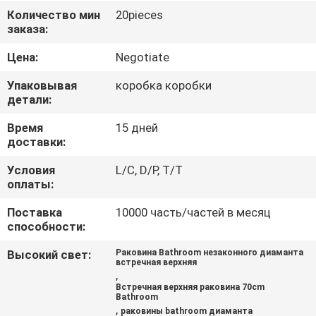
КАЧЕСТВА
Количество мин
20pieces
заказа:
СВЯЖИТЕСЬ
Цена:
Negotiate
МЫ
Упаковывая
коробка коробки
детали:
НОВОСТИ
Время
15 дней
доставки:
СЛУЧАИ
Условия
L/C, D/P, T/T
оплаты:
КАРТА
Поставка
10000 часть/частей в месяц
способности:
САЙТА
Высокий свет:
Раковина Bathroom незаконного диаманта
встречная верхняя
,
PRIVACY
Встречная верхняя раковина 70cm
Bathroom
POLICY
,
раковины bathroom диаманта