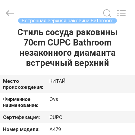
Bathrooms
поставщик.
Copyright
©
2022
Встречная верхняя раковина Bathroom
-
2025
Foshan
Стиль сосуда раковины
ДОМ
OVC
Sanitary
70cm CUPC Bathroom
Ware
Co.,
Ltd.
ПРОДУКТЫ
незаконного диаманта
All
Rights
Reserved.
встречный верхний
О
НАС
Место
КИТАЙ
происхождения:
ПУТЕШЕСТВИЕ
Фирменное
Ovs
наименование:
ФАБРИКИ
Сертификация:
CUPC
ПРОВЕРКА
Номер модели:
A479