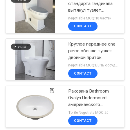
стандарта гандикапа
вытянул туалет
21
сохранение воды 1
negotiable MOQ:10 частей
части
CONTACT
туалет cUPC
Круглое переднее one
piece обошло туалет
двойной приток
вытянул полностью
negotiable MOQ:Быть обсудить
обойденное CUPC
CONTACT
17
Туалет высоты
Раковина Bathroom
Ovalyn Undermount
комфорта Ada
американского
стандарта 20 дюймов в
To Be Negotiate MOQ:20
белизне
CONTACT