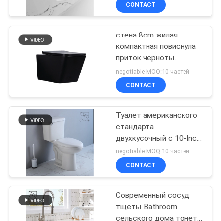
нелегально
КАЧЕСТВА
CONTACT
стена 8cm жилая
СВЯЖИТЕСЬ
20
компактная повиснула
МЫ
приток черноты
Цельный
туалета для гостиницы
negotiable MOQ:10 частей
обойденный
квадрата стены 2x4
НОВОСТИ
CONTACT
туалет
СЛУЧАИ
Туалет американского
стандарта
двухкусочный с 10-Inch
КАРТА
22
Груб-в топить сифона
negotiable MOQ:10 частей
САЙТА
Двойной полный
CONTACT
цельный туалет
PRIVACY
Современный сосуд
тщеты Bathroom
POLICY
сельского дома тонет