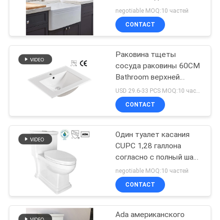
анти- удар выплеска -
negotiable MOQ:10 частей
устойчивый
CONTACT
20
Цельный
Раковина тщеты
сосуда раковины 60CM
вытянутый туалет
Bathroom верхней
части тщеты фарфора
USD 29.6-33 PCS MOQ:10 частей
керамическая белая
CONTACT
Один туалет касания
27
CUPC 1,28 галлона
Двухкусочный
согласно с полный шар
720x430x750mm
negotiable MOQ:10 частей
туалет
Commode
CONTACT
Ada американского