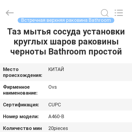
Bathrooms
поставщик.
Copyright
©
2022
Встречная верхняя раковина Bathroom
-
2024
bathroomstoilet.com.
Таз мытья сосуда установки
ДОМ
All
Rights
круглых шаров раковины
Reserved.
ПРОДУКТЫ
черноты Bathroom простой
О
Место
КИТАЙ
происхождения:
НАС
Фирменное
Ovs
наименование:
ПУТЕШЕСТВИЕ
Сертификация:
CUPC
ФАБРИКИ
Номер модели:
A460-B
ПРОВЕРКА
Количество мин
20pieces