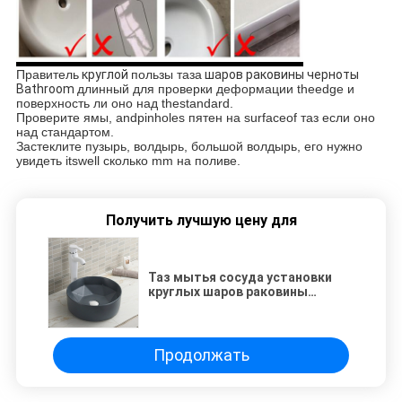
Правитель
круглой
пользы таза
шаров раковины черноты
Bathroom
длинный для проверки деформации theedge и
поверхность ли оно над thestandard.
Проверите ямы, andpinholes пятен на surfaceof таз если оно
над стандартом.
Застеклите пузырь, волдырь, большой волдырь, его нужно
увидеть itswell сколько mm на поливе.
Получить лучшую цену для
Таз мытья сосуда установки
круглых шаров раковины
черноты Bathroom простой
Продолжать