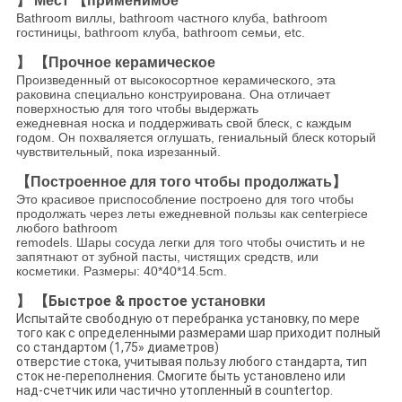
】 Мест 【применимое
Bathroom виллы, bathroom частного клуба, bathroom
гостиницы, bathroom клуба, bathroom семьи, etc.
】 【Прочное керамическое
Произведенный от высокосортное керамического, эта
раковина специально конструирована. Она отличает
поверхностью для того чтобы выдержать
ежедневная носка и поддерживать свой блеск, с каждым
годом. Он похваляется оглушать, гениальный блеск который
чувствительный, пока изрезанный.
【Построенное для того чтобы продолжать】
Это красивое приспособление построено для того чтобы
продолжать через леты ежедневной пользы как centerpiece
любого bathroom
remodels. Шары сосуда легки для того чтобы очистить и не
запятнают от зубной пасты, чистящих средств, или
косметики. Размеры: 40*40*14.5cm.
Быстрое & простое
】 【
установки
Испытайте свободную от перебранка установку, по мере
того как с определенными размерами шар приходит полный
со стандартом (1,75» диаметров)
отверстие стока, учитывая пользу любого стандарта, тип
сток не-переполнения. Смогите быть установлено или
над-счетчик или частично утопленный в countertop.