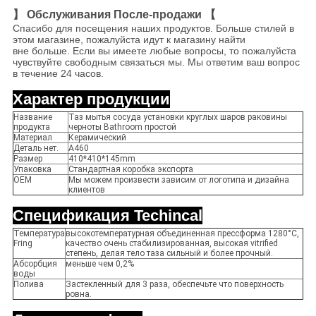
】 Обслуживания После-продажи 【
Спасибо для посещения наших продуктов. Больше стилей в
этом магазине, пожалуйста идут к магазину найти
вне больше. Если вы имеете любые вопросы, то пожалуйста
чувствуйте свободным связаться мы. Мы ответим ваш вопрос
в течение 24 часов.
Характер продукции
Название
Таз мытья сосуда установки круглых шаров раковины
продукта
черноты Bathroom простой
Материал
Керамический
Деталь нет.
A460
Размер
410*410*145mm
Упаковка
Стандартная коробка экспорта
OEM
Мы можем произвести зависим от логотипа и дизайна
клиентов
Спецификация Techincal
Температура
высокотемпературная объединенная прессформа 1280°C,
Fring
качество очень стабилизированная, высокая vitrified
степень, делая тело таза сильный и более прочный.
Абсорбция
меньше чем 0,2%
воды
Полива
Застекленный для 3 раза, обеспечьте что поверхность
ровна.