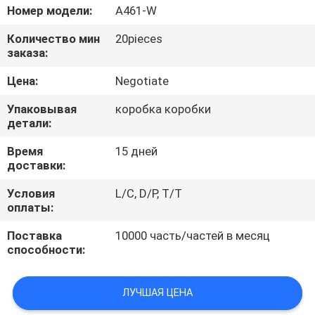
КАЧЕСТВА
Номер модели:
A461-W
Количество мин
20pieces
СВЯЖИТЕСЬ
заказа:
МЫ
Цена:
Negotiate
Упаковывая
коробка коробки
НОВОСТИ
детали:
Время
15 дней
СЛУЧАИ
доставки:
Условия
L/C, D/P, T/T
оплаты:
Поставка
10000 часть/частей в месяц
способности:
ЛУЧШАЯ ЦЕНА