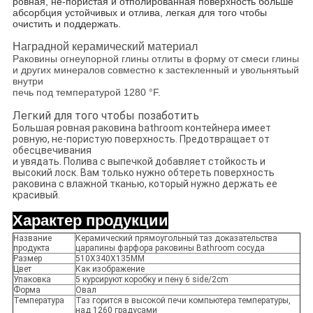
ровная, не-пористая и отполированная поверхность больше
абсорбция устойчивых и отлива, легкая для того чтобы
очистить и поддержать.
Наградной керамический материал
Раковины огнеупорной глины отлиты в форму от смеси глины
и других минералов совместно к застекленный и увольнятьый
внутри
печь под температурой 1280 °F.
Легкий для того чтобы позаботить
Большая ровная раковина bathroom контейнера имеет
ровную, не-пористую поверхность. Предотвращает от
обесцвечивания
и увядать. Полива с выпечкой добавляет стойкость и
высокий лоск. Вам только нужно обтереть поверхность
раковина с влажной тканью, который нужно держать ее
красивый.
Характер продукции
Название
Керамический прямоугольный таз доказательства
продукта
царапины фарфора раковины Bathroom сосуда
Размер
510X340X135MM
Цвет
Как изображение
Упаковка
5 курсируют коробку и пену 6 side/2cm
Форма
Овал
Температура
Таз горится в высокой печи компьютера температуры,
над 1260 градусами