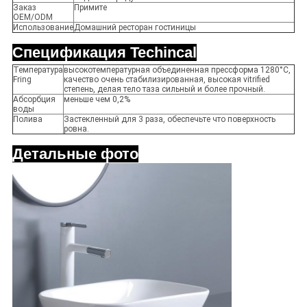
Заказ
Примите
OEM/ODM
Использование
Домашний ресторан гостиницы
Спецификация Techincal
Температура
высокотемпературная объединенная прессформа 1280°C,
Fring
качество очень стабилизированная, высокая vitrified
степень, делая тело таза сильный и более прочный.
Абсорбция
меньше чем 0,2%
воды
Полива
Застекленный для 3 раза, обеспечьте что поверхность
ровна.
Детальные фото