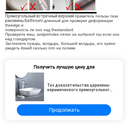
Прямоугольный встречный верхний
правитель пользы таза
раковины Bathroom
длинный для проверки деформации
theedge и
поверхность ли оно над thestandard.
Проверите ямы, andpinholes пятен на surfaceof таз если оно
над стандартом.
Застеклите пузырь, волдырь, большой волдырь, его нужно
увидеть itswell сколько mm на поливе.
Получить лучшую цену для
Таз доказательства царапины
керамического прямоугольного
фарфора раковины Bathroom
сосуда белый
Продолжать