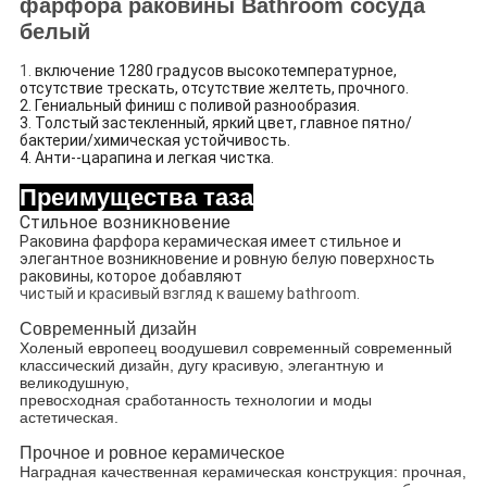
фарфора раковины Bathroom сосуда
белый
1.
включение 1280 градусов высокотемпературное,
отсутствие трескать, отсутствие желтеть, прочного.
2. Гениальный финиш с поливой разнообразия.
3. Толстый застекленный, яркий цвет, главное пятно/
бактерии/химическая устойчивость.
4. Анти--царапина и легкая чистка.
Преимущества таза
Стильное возникновение
Раковина фарфора керамическая имеет стильное и
элегантное возникновение и ровную белую поверхность
раковины, которое добавляют
чистый и красивый взгляд к вашему bathroom.
Современный дизайн
Холеный европеец воодушевил современный современный
классический дизайн, дугу красивую, элегантную и
великодушную,
превосходная сработанность технологии и моды
астетическая.
Прочное и ровное керамическое
Наградная качественная керамическая конструкция: прочная,