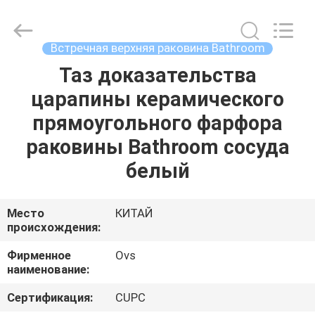
Bathrooms
поставщик.
Copyright
©
2022
Встречная верхняя раковина Bathroom
-
2024
bathroomstoilet.com.
Таз доказательства
ДОМ
All
Rights
царапины керамического
Reserved.
ПРОДУКТЫ
прямоугольного фарфора
раковины Bathroom сосуда
О
белый
НАС
Место
КИТАЙ
происхождения:
ПУТЕШЕСТВИЕ
ФАБРИКИ
Фирменное
Ovs
наименование:
ПРОВЕРКА
Сертификация:
CUPC