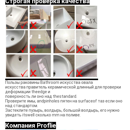
Строгая проверка качества
Пользы раковины Bathroom искусства овала
искусства правитель керамической длинный для проверки
деформации theedge и
поверхность ли оно над thestandard.
Проверите ямы, andpinholes пятен на surfaceof таз если оно
над стандартом.
Застеклите пузырь, волдырь, большой волдырь, его нужно
увидеть itswell сколько mm на поливе.
Компания Proflie