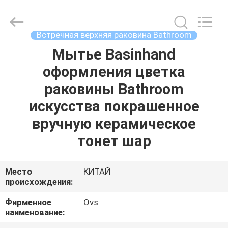
Bathrooms
поставщик.
Copyright
©
2022
Встречная верхняя раковина Bathroom
-
2024
bathroomstoilet.com.
Мытье Basinhand
ДОМ
All
Rights
оформления цветка
Reserved.
ПРОДУКТЫ
раковины Bathroom
искусства покрашенное
О
вручную керамическое
НАС
тонет шар
ПУТЕШЕСТВИЕ
Место
КИТАЙ
происхождения:
ФАБРИКИ
Фирменное
Ovs
наименование:
ПРОВЕРКА