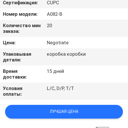
КАЧЕСТВА
Сертификация:
CUPC
Номер модели:
A082-B
СВЯЖИТЕСЬ
Количество мин
20
МЫ
заказа:
Цена:
Negotiate
НОВОСТИ
Упаковывая
коробка коробки
детали:
СЛУЧАИ
Время
15 дней
доставки:
Условия
L/C, D/P, T/T
оплаты:
ЛУЧШАЯ ЦЕНА