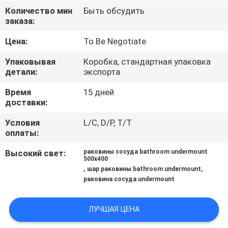
КАЧЕСТВА
Количество мин
Быть обсудить
заказа:
СВЯЖИТЕСЬ
Цена:
To Be Negotiate
МЫ
Упаковывая
Коробка, стандартная упаковка
детали:
экспорта
НОВОСТИ
Время
15 дней
доставки:
СЛУЧАИ
Условия
L/C, D/P, T/T
оплаты:
КАРТА
Высокий свет:
раковины сосуда bathroom undermount
500x400
,
,
САЙТА
шар раковины bathroom undermount
раковина сосуда undermount
PRIVACY
ЛУЧШАЯ ЦЕНА
POLICY