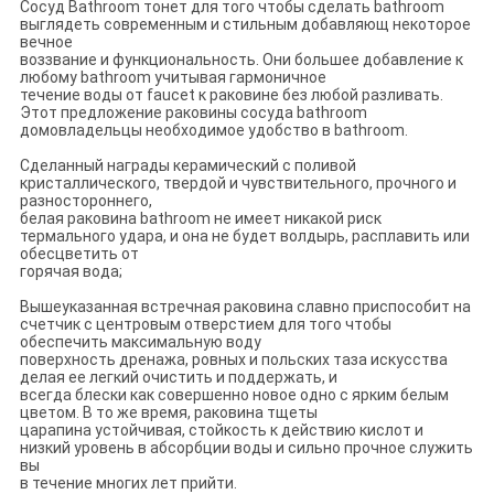
Сосуд Bathroom тонет для того чтобы сделать bathroom
выглядеть современным и стильным добавляющ некоторое
вечное
воззвание и функциональность. Они большее добавление к
любому bathroom учитывая гармоничное
течение воды от faucet к раковине без любой разливать.
Этот предложение раковины сосуда bathroom
домовладельцы необходимое удобство в bathroom.
Сделанный награды керамический с поливой
кристаллического, твердой и чувствительного, прочного и
разностороннего,
белая раковина bathroom не имеет никакой риск
термального удара, и она не будет волдырь, расплавить или
обесцветить от
горячая вода;
Вышеуказанная встречная раковина славно приспособит на
счетчик с центровым отверстием для того чтобы
обеспечить максимальную воду
поверхность дренажа, ровных и польских таза искусства
делая ее легкий очистить и поддержать, и
всегда блески как совершенно новое одно с ярким белым
цветом. В то же время, раковина тщеты
царапина устойчивая, стойкость к действию кислот и
низкий уровень в абсорбции воды и сильно прочное служить
вы
в течение многих лет прийти.