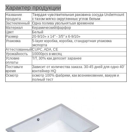
Характер продукции
Название
Твердая чувствительная раковина сосуда Undermount
продукта
с тазом мягко округленных углов белым
Застекленный
Одна полива увольнятьая временем
Материал
Керамический/фарфор
Цвет
Белый
Размер
20-9/10» x 14" - 3/5" x 6-9/10»
Упаковка
5-layer коробка, коробка, стандартная упаковка
экспорта
Аттестованный
CUPC, ADA, CE
Урожайность
10000pcs в месяц
Условие
T/T, 30% как депозит заранее
оплаты
Поставьте
Зависит от количества заказа. 30-45 дней для одно 40'
время
контейнер HQ
Осмотр
осмотр 100% фабрики, как возникновение, вакуум и
полный тест