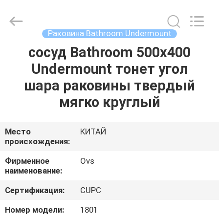
OVC
Sanitary
Ware
Co.,
Ltd.
Раковина Bathroom Undermount
All
Rights
Reserved.
сосуд Bathroom 500x400
ДОМ
Undermount тонет угол
ПРОДУКТЫ
шара раковины твердый
мягко круглый
О
НАС
Место
КИТАЙ
происхождения:
ПУТЕШЕСТВИЕ
Фирменное
Ovs
наименование:
ФАБРИКИ
Сертификация:
CUPC
ПРОВЕРКА
Номер модели:
1801