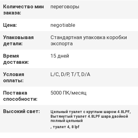
КАЧЕСТВА
Количество мин
переговоры
заказа:
СВЯЖИТЕСЬ
Цена:
negotiable
МЫ
Упаковывая
Стандартная упаковка коробки
детали:
экспорта
НОВОСТИ
Время
15 дней
доставки:
СЛУЧАИ
Условия
L/C, D/P, T/T, D/A
оплаты:
КАРТА
Поставка
5000 ПК/месяц
способности:
САЙТА
Высокий свет:
,
Цельный туалет с круглым шаром 4.8LPF
Вытянутый туалет 4.8LPF шара двойной
полный цельный
PRIVACY
,
,
туалет 4
8 lpf
POLICY