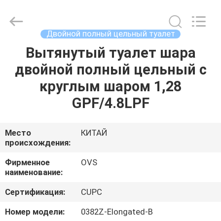
Bathrooms
supplier.
Copyright
©
2022
Двойной полный цельный туалет
-
2025
Foshan
Вытянутый туалет шара
ДОМ
OVC
Sanitary
двойной полный цельный с
Ware
Co.,
Ltd.
ПРОДУКТЫ
круглым шаром 1,28
All
Rights
Reserved.
GPF/4.8LPF
О
НАС
Место
КИТАЙ
происхождения:
ПУТЕШЕСТВИЕ
Фирменное
OVS
наименование:
ФАБРИКИ
Сертификация:
CUPC
ПРОВЕРКА
Номер модели:
0382Z-Elongated-B