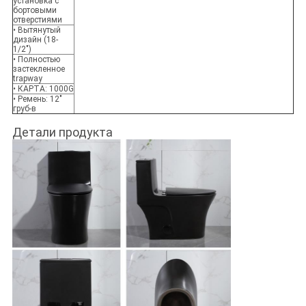
установка с
бортовыми
отверстиями
• Вытянутый
дизайн (18-
1/2")
• Полностью
застекленное
trapway
• КАРТА: 1000G
• Ремень: 12"
груб-в
Детали продукта