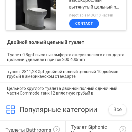
высокорослый
вытянутый цельный пол
- установленный туалет
negotiable MOQ:10 частей
15 дюймов
CONTACT
Двойной полный цельный туалет
Туалет 0.8gpf высоты комфорта американского стандарта
цельный удваивает приток 200 400mm
туалет 28" 1,28 Gpf двойной полный цельный 10 дюймов
грубый в американском стандарте
Цельного круглого туалета двойной полный одиночный
части Commode танк 12 вплотную грубый в
Популярные категории
Все
Туалет Siphonic 
Туалеты Bathrooms