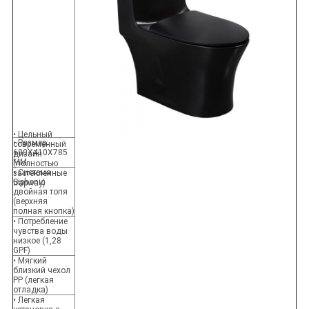
• Цельный
• Размер:
современный
680X410X785
дизайн
MM
(полностью
• Система
застекленные
Siphonic
trapway)
двойная топя
(верхняя
полная кнопка)
• Потребление
чувства воды
низкое (1,28
GPF)
• Мягкий
близкий чехол
PP (легкая
отладка)
• Легкая