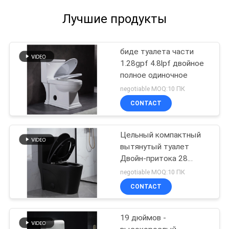
Лучшие продукты
биде туалета части
1.28gpf 4.8lpf двойное
полное одиночное
negotiable MOQ:10 ПК
CONTACT
Цельный компактный
вытянутый туалет
Двойн-притока 28
дюймов
negotiable MOQ:10 ПК
CONTACT
19 дюймов -